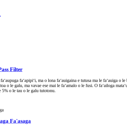
ass Filter
faʻaupuga faʻapipiʻi, ma o lona faʻauigaina e tutusa ma le faʻauiga o le 
pitoa o le galu, ma vavae ese mai le faʻamalo o le fusi. O faʻailoga mataʻ
e 5% o le tau o le galu tutotonu.
saga Fa'asaga