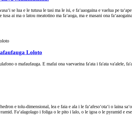
asaʻi se lua e le tutusa le tasi ma le isi, e faʻaaogaina e vaelua pe ta
s e tusa ai ma o latou meatotino ma faʻaoga, ma e masani ona faʻaaogain
Mafaufauga Loloto
tulafono o mafaufauga. E mafai ona vaevaeina fa'ata i fa'ata va'alele, fa'a
edron e tolu-dimensional, lea e faia e ala i le faʻafesoʻotaʻi o laina saʻo 
yramid. Faʻalagolago i foliga o le pito i lalo, o le igoa o le pyramid e ese