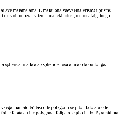
ʻape ai ave malamalama. E mafai ona vaevaeina Prisms i prisms
a i masini numera, saienisi ma tekinolosi, ma meafaigaluega
ta spherical ma fa'ata aspheric e tusa ai ma o latou foliga.
vaega mai pito taʻitasi o le polygon i se pito i fafo atu o le
 foi, e faʻatatau i le polygonal foliga o le pito i lalo. Pyramid ma