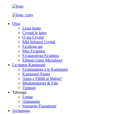
Oloa
Leisa tioata
Crystal le laina
Q-sui Crystal
Mid Infrared Crystal
Fa'ailoga ata
Mea Fa'apitoa
Fa'agasologa Fa'apitoa
Erbium Glass Microlaser
La matou Kamupani
Fa'amatalaga a le Kamupani
Kamupani Paaga
Aisea e Filifili ai Matou?
Meafaigaluega & Fale
Tusipasi
Talosaga
Fomai
Alamanuia
Suesuega Faasaienisi
Au'aunaga