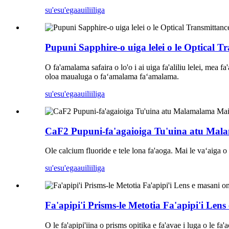
su'esu'ega
auiliiliga
Pupuni Sapphire-o uiga lelei o le Optical T
O fa'amalama safaira o lo'o i ai uiga fa'aliliu lelei, me
oloa maualuga o faʻamalama faʻamalama.
su'esu'ega
auiliiliga
CaF2 Pupuni-fa'agaioiga Tu'uina atu Mal
Ole calcium fluoride e tele lona fa'aoga. Mai le vaʻaiga o
su'esu'ega
auiliiliga
Fa'apipi'i Prisms-le Metotia Fa'apipi'i Len
O le fa'apipi'iina o prisms opitika e fa'avae i luga o le fa