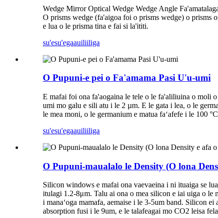
Wedge Mirror Optical Wedge Wedge Angle Fa'amatalaga F
O prisms wedge (fa'aigoa foi o prisms wedge) o prisms opiti
e lua o le prisma tina e fai si la'ititi.
su'esu'ega
auiliiliga
O Pupuni-e pei o Fa'amama Pasi U'u-umi
E mafai foi ona fa'aogaina le tele o le fa'aliliuina o mol
umi mo galu e sili atu i le 2 µm. E le gata i lea, o le ge
le mea moni, o le germanium e matua faʻafefe i le 100 °C e
su'esu'ega
auiliiliga
O Pupuni-maualalo le Density (O lona Dens
Silicon windows e mafai ona vaevaeina i ni ituaiga se lua: 
itulagi 1.2-8μm. Talu ai ona o mea silicon e iai uiga o le
i manaʻoga mamafa, aemaise i le 3-5um band. Silicon ei ai 
absorption fusi i le 9um, e le talafeagai mo CO2 leisa fel