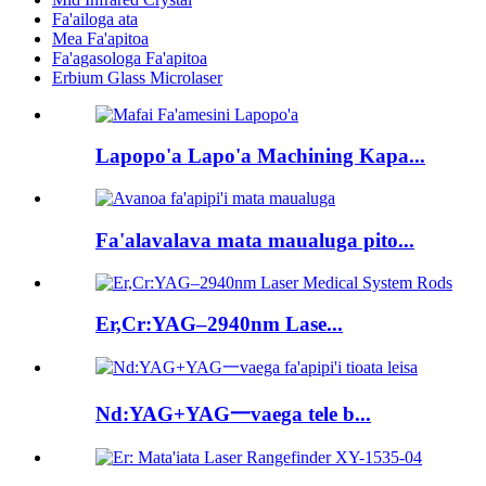
Fa'ailoga ata
Mea Fa'apitoa
Fa'agasologa Fa'apitoa
Erbium Glass Microlaser
Lapopo'a Lapo'a Machining Kapa...
Fa'alavalava mata maualuga pito...
Er,Cr:YAG–2940nm Lase...
Nd:YAG+YAG一vaega tele b...