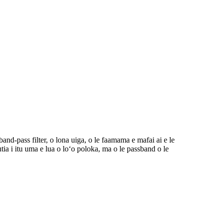
band-pass filter, o lona uiga, o le faamama e mafai ai e le
utia i itu uma e lua o loʻo poloka, ma o le passband o le