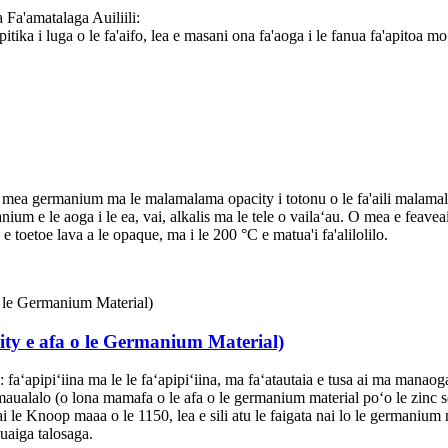
a'amatalaga Auiliili:
ka i luga o le fa'aifo, lea e masani ona fa'aoga i le fanua fa'apitoa mo 
i o mea germanium ma le malamalama opacity i totonu o le fa'aili malamala
rmanium e le aoga i le ea, vai, alkalis ma le tele o vailaʻau. O mea e fe
 toetoe lava a le opaque, ma i le 200 °C e matua'i fa'alilolilo.
ity e afa o le Germanium Material)
faʻapipiʻiina ma le le faʻapipiʻiina, ma faʻatautaia e tusa ai ma manaoga o
 maualalo (o lona mamafa o le afa o le germanium material poʻo le zinc sel
le Knoop maaa o le 1150, lea e sili atu le faigata nai lo le germanium m
auaiga talosaga.