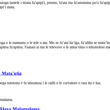
aaoga lautele i tioata fa'apipi'i, prisms, fa'ata ma fa'amutaina po'o fa'api
piʻi mata.
ga o le mamanu o le tele o ata. Mo se faʻataʻitaʻiga, faʻaliliu se mataʻitu
fa'apitoa fa'apitoa. Faatasi ai ma le televave o le atinaʻeina o tekonolosi ma
 Mata'utia
ega tutotonu e faʻatusatusa i le radii o le curvature o ona itu e lua.
i Alava Malamalama.