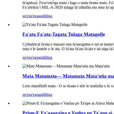
fa'apitoa). Feso'ota'iga mata i luga o mata tioata mata. Fa'
Faʻafeiloaʻi MIL-A-3920 tulaga faʻafitafita mo mea faʻapi
su'esu'ega
auiliiliga
Fa'ata Fa'ata-Tagata Tulaga Matagofie
Cylindrical fa'ata e masani ona fa'aaogaina e sui ai mana'o
suia o le lautele o le ata. O fa'ata fa'ata fa'ata e iai uiga 
su'esu'ega
auiliiliga
Mata Matamata— Matamata Mata'utia ma
Lens manifinifi mata - O se tioata e tele le mafiafia o le va
su'esu'ega
auiliiliga
Prism-E Fa'aaogaina e Vaelua pe Ta'ape a