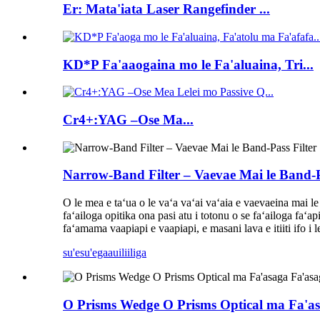
Er: Mata'iata Laser Rangefinder ...
KD*P Fa'aaogaina mo le Fa'aluaina, Tri...
Cr4+:YAG –Ose Ma...
Narrow-Band Filter – Vaevae Mai le Band-P
O le mea e taʻua o le vaʻa vaʻai vaʻaia e vaevaeina mai le 
faʻailoga opitika ona pasi atu i totonu o se faʻailoga faʻa
faʻamama vaapiapi e vaapiapi, e masani lava e itiiti ifo i l
su'esu'ega
auiliiliga
O Prisms Wedge O Prisms Optical ma Fa'a