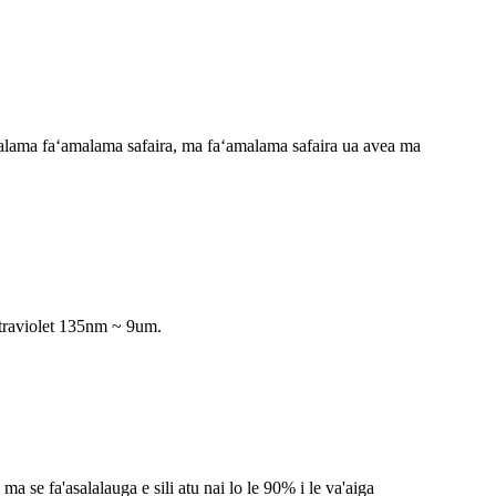
aʻamalama faʻamalama safaira, ma faʻamalama safaira ua avea ma
ultraviolet 135nm ~ 9um.
 ma se fa'asalalauga e sili atu nai lo le 90% i le va'aiga