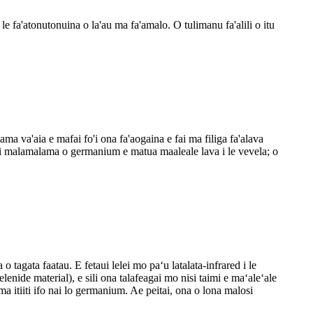
le fa'atonutonuina o la'au ma fa'amalo. O tulimanu fa'alili o itu
ma va'aia e mafai fo'i ona fa'aogaina e fai ma filiga fa'alava
aveai malamalama o germanium e matua maaleale lava i le vevela; o
 tagata faatau. E fetaui lelei mo paʻu latalata-infrared i le
enide material), e sili ona talafeagai mo nisi taimi e maʻaleʻale
a itiiti ifo nai lo germanium. Ae peitai, ona o lona malosi