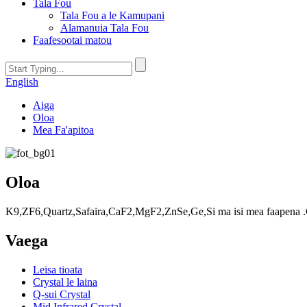
Tala Fou
Tala Fou a le Kamupani
Alamanuia Tala Fou
Faafesootai matou
English
Aiga
Oloa
Mea Fa'apitoa
Oloa
K9,ZF6,Quartz,Safaira,CaF2,MgF2,ZnSe,Ge,Si ma isi mea faapena .C
Vaega
Leisa tioata
Crystal le laina
Q-sui Crystal
Mid Infrared Crystal