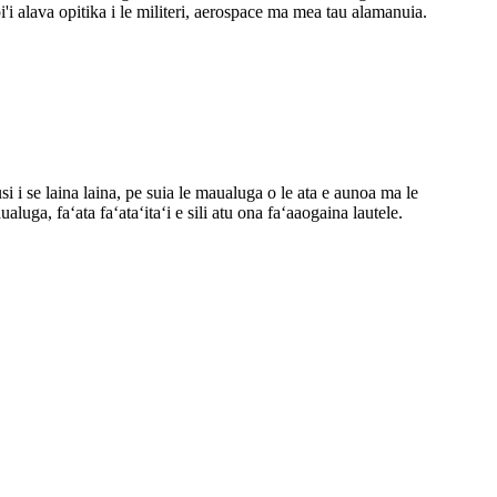
pi'i alava opitika i le militeri, aerospace ma mea tau alamanuia.
si i se laina laina, pe suia le maualuga o le ata e aunoa ma le
ualuga, faʻata faʻataʻitaʻi e sili atu ona faʻaaogaina lautele.