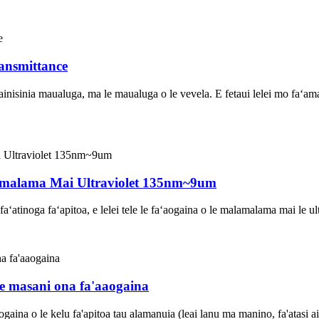
ransmittance
a fa'ainisinia maualuga, ma le maualuga o le vevela. E fetaui lelei mo f
amalama Mai Ultraviolet 135nm~9um
 faʻatinoga faʻapitoa, e lelei tele le faʻaogaina o le malamalama mai le 
s e masani ona fa'aaogaina
'aogaina o le kelu fa'apitoa tau alamanuia (leai lanu ma manino, fa'atasi ai