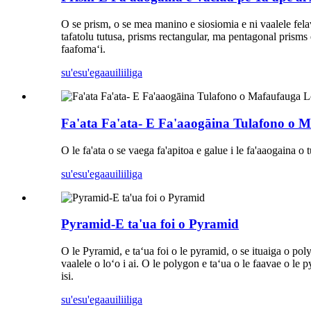
O se prism, o se mea manino e siosiomia e ni vaalele felav
tafatolu tutusa, prisms rectangular, ma pentagonal prism
faafomaʻi.
su'esu'ega
auiliiliga
Fa'ata Fa'ata- E Fa'aaogāina Tulafono o 
O le fa'ata o se vaega fa'apitoa e galue i le fa'aaogaina o 
su'esu'ega
auiliiliga
Pyramid-E ta'ua foi o Pyramid
O le Pyramid, e taʻua foi o le pyramid, o se ituaiga o polyh
vaalele o loʻo i ai. O le polygon e taʻua o le faavae o le p
isi.
su'esu'ega
auiliiliga