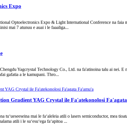
nics Expo
ational Optoelectronics Expo & Light International Conference na faia
nisi mai 7 atunuu e auai i le faaaliga...
ne
Chengdu Yagcrystal Technology Co., Ltd. na fa'atinoina talu ai nei. E ma
mafai gafatia a le kamupani. Thro...
ion Gradient YAG Crystal ile Fa'atekonolosi Fa'agat
ona tuʻueseeseina mai le faʻaleleia atili o lasers semiconductor, mea tioat
ama atili i le suʻesuʻega faʻapitoa ...