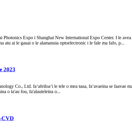
ai Photonics Expo i Shanghai New International Expo Center. I le avea 
ina atu ai le gauai o le alamanuia optoelectronic i le fale ma fafo, p...
le 2023
gy Co., Ltd. faʻafeiloaʻi le tele o mea taua, faʻavaeina se faavae maut
ina o la'au fou, fa'alauteleina o...
a -CVD