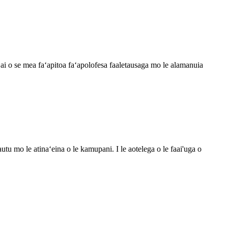
ai o se mea faʻapitoa faʻapolofesa faaletausaga mo le alamanuia
u mo le atinaʻeina o le kamupani. I le aotelega o le faai'uga o