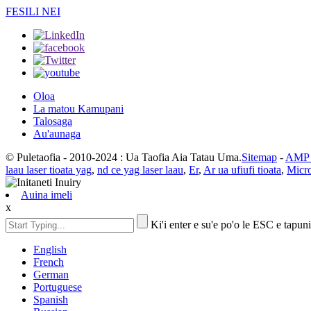
FESILI NEI
Oloa
La matou Kamupani
Talosaga
Au'aunaga
© Puletaofia - 2010-2024 : Ua Taofia Aia Tatau Uma.
Sitemap
-
AMP F
laau laser tioata yag
,
nd ce yag laser laau
,
Er
,
Ar ua ufiufi tioata
,
Micro
Auina imeli
x
Ki'i enter e su'e po'o le ESC e tapuni
English
French
German
Portuguese
Spanish