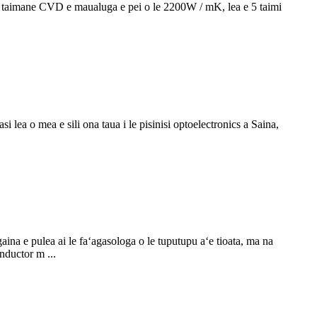
ea taimane CVD e maualuga e pei o le 2200W / mK, lea e 5 taimi
i lea o mea e sili ona taua i le pisinisi optoelectronics a Saina,
aina e pulea ai le faʻagasologa o le tuputupu aʻe tioata, ma na
nductor m ...