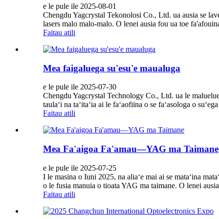
e le pule ile 2025-08-01
Chengdu Yagcrystal Tekonolosi Co., Ltd. ua ausia se lavelav
lasers malo malo-malo. O lenei ausia fou ua toe fa'afouina
Faitau atili
Mea faigaluega su'esu'e maualuga
e le pule ile 2025-07-30
Chengdu Yagcrystal Technology Co., Ltd. ua le maluelue i la
taulaʻi na taʻitaʻia ai le faʻaofiina o se faʻasologa o suʻeg
Faitau atili
Mea Fa'aigoa Fa'amau—YAG ma Taimane
e le pule ile 2025-07-25
I le masina o Iuni 2025, na aliaʻe mai ai se mataʻina mat
o le fusia manuia o tioata YAG ma taimane. O lenei ausia,
Faitau atili