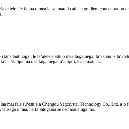
e tele i le fanua o mea leisa, manuia atinae gradient concentration tioat
...
na tautinoga i le faʻaleleia atili o mea faigaluega, faʻaauau le faʻatele
a faʻataʻitaʻiga ma meafaigaluega faʻapipiʻi, lea e matua...
aʻina mai fale suʻesuʻe a Chengdu Yagcrystal Technology Co., Ltd. aʻo fa
 tausaga o faia, ua faʻailogaina se oso maualuga mo...