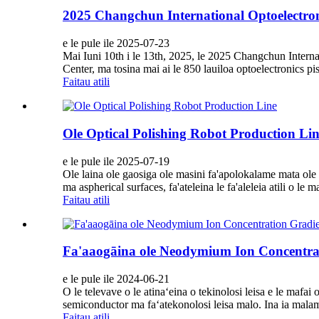
2025 Changchun International Optoelectro
e le pule ile 2025-07-23
Mai Iuni 10th i le 13th, 2025, le 2025 Changchun Intern
Center, ma tosina mai ai le 850 lauiloa optoelectronics pisi
Faitau atili
Ole Optical Polishing Robot Production Li
e le pule ile 2025-07-19
Ole laina ole gaosiga ole masini fa'apolokalame mata ole 
ma aspherical surfaces, fa'ateleina le fa'aleleia atili o le 
Faitau atili
Fa'aaogāina ole Neodymium Ion Concentrat
e le pule ile 2024-06-21
O le televave o le atinaʻeina o tekinolosi leisa e le mafai 
semiconductor ma faʻatekonolosi leisa malo. Ina ia malamal
Faitau atili