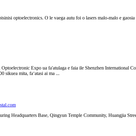
sinisi optoelectronics. O le vaega autu foi o lasers malo-malo e gaosia ai
nal Optoelectronic Expo ua fa'atulaga e faia ile Shenzhen International
00 sikuea mita, faʻatasi ai ma ...
stal.com
acturing Headquarters Base, Qingyun Temple Community, Huangjia Stre