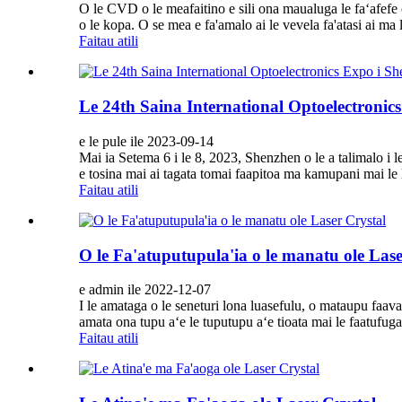
O le CVD o le meafaitino e sili ona maualuga le faʻafef
o le kopa. O se mea e fa'amalo ai le vevela fa'atasi ai ma 
Faitau atili
Le 24th Saina International Optoelectronic
e le pule ile 2023-09-14
Mai ia Setema 6 i le 8, 2023, Shenzhen o le a talimalo i le
e tosina mai ai tagata tomai faapitoa ma kamupani mai le la
Faitau atili
O le Fa'atuputupula'ia o le manatu ole Lase
e admin ile 2022-12-07
I le amataga o le seneturi lona luasefulu, o mataupu faava
amata ona tupu aʻe le tuputupu aʻe tioata mai le faatufuga
Faitau atili