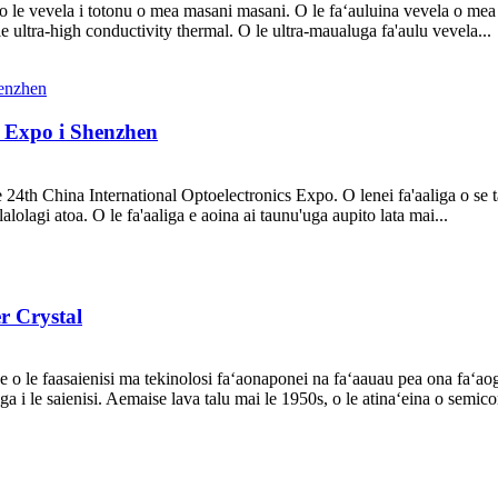
e o le vevela i totonu o mea masani masani. O le faʻauluina vevela o m
le ultra-high conductivity thermal. O le ultra-maualuga fa'aulu vevela...
s Expo i Shenzhen
 24th China International Optoelectronics Expo. O lenei fa'aaliga o se tas
lolagi atoa. O le fa'aaliga e aoina ai taunu'uga aupito lata mai...
r Crystal
e o le faasaienisi ma tekinolosi faʻaonaponei na faʻaauau pea ona faʻaog
ga i le saienisi. Aemaise lava talu mai le 1950s, o le atinaʻeina o semico