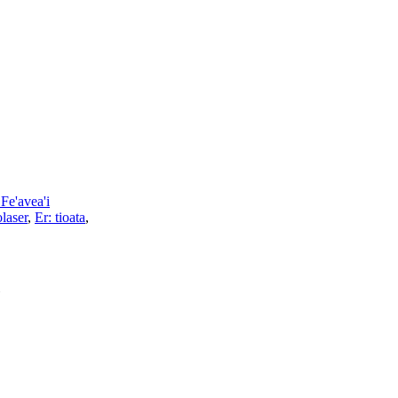
e'avea'i
laser
,
Er: tioata
,