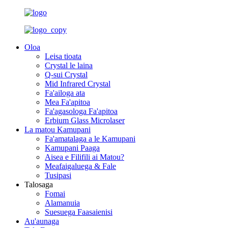
Oloa
Leisa tioata
Crystal le laina
Q-sui Crystal
Mid Infrared Crystal
Fa'ailoga ata
Mea Fa'apitoa
Fa'agasologa Fa'apitoa
Erbium Glass Microlaser
La matou Kamupani
Fa'amatalaga a le Kamupani
Kamupani Paaga
Aisea e Filifili ai Matou?
Meafaigaluega & Fale
Tusipasi
Talosaga
Fomai
Alamanuia
Suesuega Faasaienisi
Au'aunaga