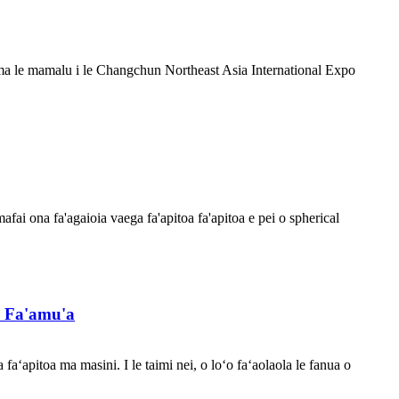
 ma le mamalu i le Changchun Northeast Asia International Expo
fai ona fa'agaioia vaega fa'apitoa fa'apitoa e pei o spherical
a Fa'amu'a
a faʻapitoa ma masini. I le taimi nei, o loʻo faʻaolaola le fanua o