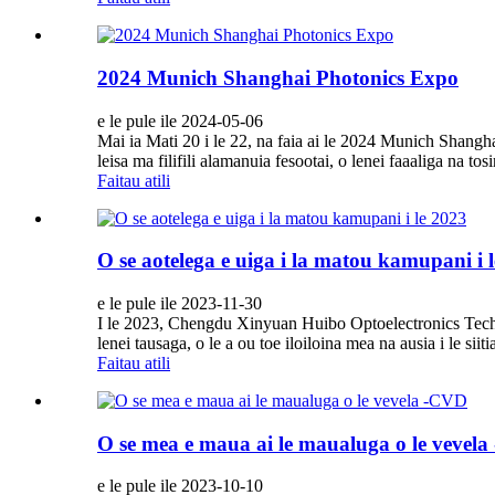
2024 Munich Shanghai Photonics Expo
e le pule ile 2024-05-06
Mai ia Mati 20 i le 22, na faia ai le 2024 Munich Shangh
leisa ma filifili alamanuia fesootai, o lenei faaaliga na tos
Faitau atili
O se aotelega e uiga i la matou kamupani i 
e le pule ile 2023-11-30
I le 2023, Chengdu Xinyuan Huibo Optoelectronics Technolo
lenei tausaga, o le a ou toe iloiloina mea na ausia i le siitia
Faitau atili
O se mea e maua ai le maualuga o le vevel
e le pule ile 2023-10-10