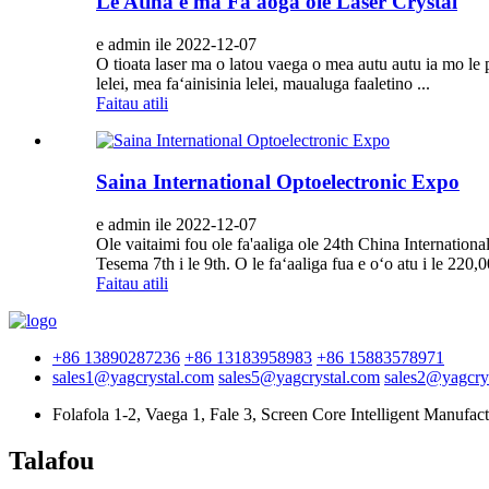
Le Atina'e ma Fa'aoga ole Laser Crystal
e admin ile 2022-12-07
O tioata laser ma o latou vaega o mea autu autu ia mo le pi
lelei, mea faʻainisinia lelei, maualuga faaletino ...
Faitau atili
Saina International Optoelectronic Expo
e admin ile 2022-12-07
Ole vaitaimi fou ole fa'aaliga ole 24th China Internatio
Tesema 7th i le 9th. O le faʻaaliga fua e oʻo atu i le 220,0
Faitau atili
+86 13890287236
+86 13183958983
+86 15883578971
sales1@yagcrystal.com
sales5@yagcrystal.com
sales2@yagcry
Folafola 1-2, Vaega 1, Fale 3, Screen Core Intelligent Manuf
Talafou