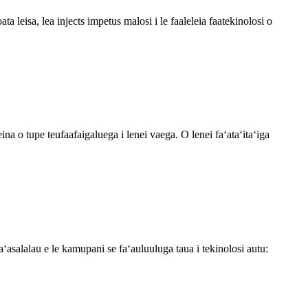
a leisa, lea injects impetus malosi i le faaleleia faatekinolosi o
ina o tupe teufaafaigaluega i lenei vaega. O lenei faʻataʻitaʻiga
ʻasalalau e le kamupani se faʻauluuluga taua i tekinolosi autu: